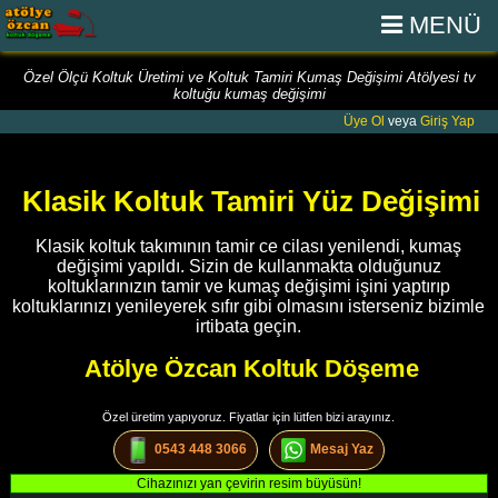
MENÜ
Özel Ölçü Koltuk Üretimi ve Koltuk Tamiri Kumaş Değişimi Atölyesi tv
koltuğu kumaş değişimi
Üye Ol
veya
Giriş Yap
Klasik Koltuk Tamiri Yüz Değişimi
Klasik koltuk takımının tamir ce cilası yenilendi, kumaş
değişimi yapıldı. Sizin de kullanmakta olduğunuz
koltuklarınızın tamir ve kumaş değişimi işini yaptırıp
koltuklarınızı yenileyerek sıfır gibi olmasını isterseniz bizimle
irtibata geçin.
Atölye Özcan Koltuk Döşeme
Özel üretim yapıyoruz. Fiyatlar için lütfen bizi arayınız.
0543 448 3066
Mesaj Yaz
Cihazınızı yan çevirin resim büyüsün!