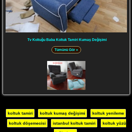
Tv Koltuğu Baba Koltuk Tamiri Kumaş Değişimi
Tümünü Gör »
koltuk tamiri
koltuk kumaş değişimi
koltuk yenileme
koltuk döşemecisi
istanbul koltuk tamiri
koltuk yüzü