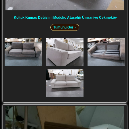
Koltuk Kumaş Değişimi Modoko Ataşehir Ümraniye Çekmeköy
Tümünü Gör »