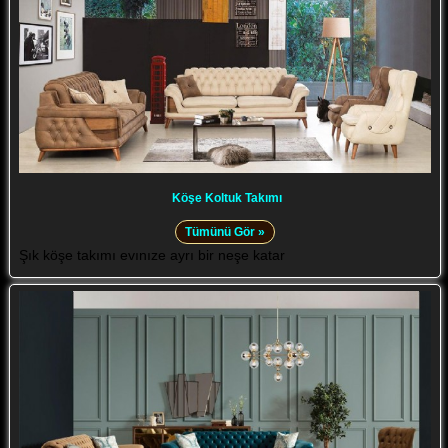
Köşe Koltuk Takımı
Tümünü Gör »
Şık köşe takımı evınıze ayrı bir neşe katar