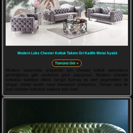
Modern Lüks Chester Koltuk Takımı Gri Kadife Metal Ayaklı
Tümünü Gör »
Modern tasarımlar arayanlar için chester koltuk takımlarını
gördüğünüz gibi zevkinize göre yapıyoruz. Modern chester
koltuklar baklava dilimli zengin kumaş ve deri seçenekleri ile
ahşap, metal ayaklı nasıl isterseniz üretiyoruz. Özcan usta ile
özel chester koltuklar sadece size özel.