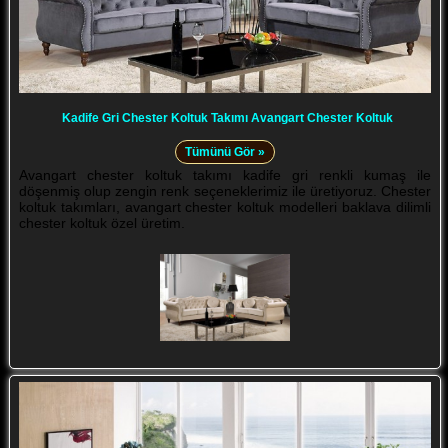
Kadife Gri Chester Koltuk Takımı Avangart Chester Koltuk
Tümünü Gör »
Avangart chester koltuk takımı kadife gri renkli kumaş ile
döşenmiş olup zengin renk seçeneklerimiz ile üretiyoruz. Chester
koltuk takımları, avangart chester koltuk modelleri baklava dilimli
chester koltuk özel üretim.