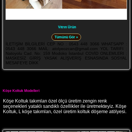
Vıtrın Ürün
Tümünü Gör »
İLETİŞİM BİLGİLERİ CEP NO : 0543 448 3066 WHATSAPP :
0543 448 3066 MAİL: atolyeozcan@gmail.com YOL TARIFI :
Natoyolu Cad. No: 159 Modoko İstanbul COVİD ONLEMLERI :
MASKESİZ GİRİŞ YASAK ALİŞVERİŞ ESNASINDA SOSYAL
MESAFEYE DİKK
Köşe Koltuk Modelleri
Köşe Koltuk takımları özel ölçü üretim zengin renk
seçenekleri yataklı sandıklı özellikler ile üretmekteyiz. Köşe
Koltuk, L köşe takımları, özel üretim koltuk döşeme atölyesi.