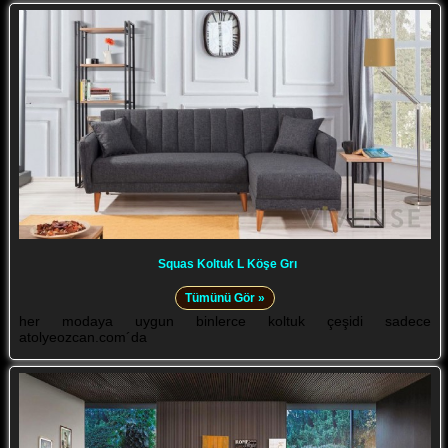
Squas Koltuk L Köşe Grı
Tümünü Gör »
her modaya uygun binlerce koltuk çeşidi sadece
atolyeozcan.com´da