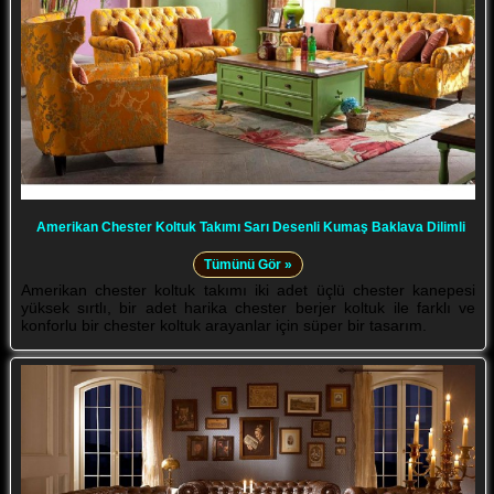
Amerikan Chester Koltuk Takımı Sarı Desenli Kumaş Baklava Dilimli
Tümünü Gör »
Amerikan chester koltuk takımı iki adet üçlü chester kanepesi
yüksek sırtlı, bir adet harika chester berjer koltuk ile farklı ve
konforlu bir chester koltuk arayanlar için süper bir tasarım.