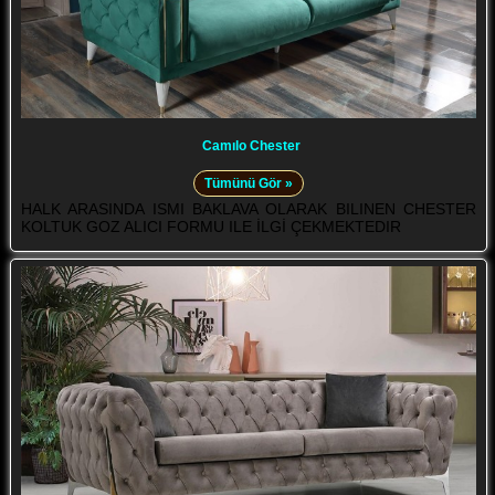
Camılo Chester
Tümünü Gör »
HALK ARASINDA ISMI BAKLAVA OLARAK BILINEN CHESTER
KOLTUK GOZ ALICI FORMU ILE İLGİ ÇEKMEKTEDIR