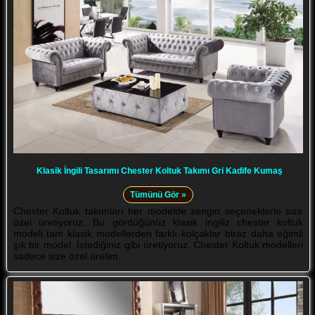
Klasik İngili Tasarımı Chester Koltuk Takımı Gri Kadife Kumaş
Tümünü Gör »
Chester Koltuk takımları her modelde zengin seçeneklerle size
özel üretiyoruz. Bu gördüğünüz klasik ingiliz chester koltuk
modeli tam klasik modellerden farklı kolçaklar biraz daha eğimli
şık bir model. İstediğiniz gibi üretiyoruz. Chester Koltuk modelleri
sadece size özel üretim.