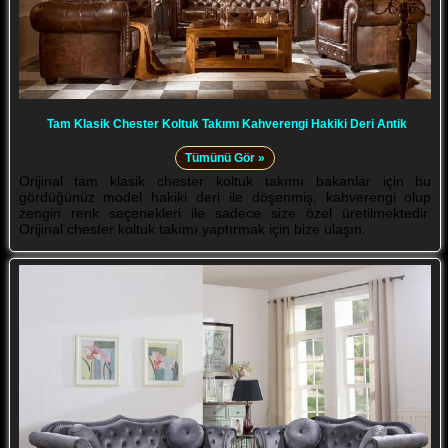
Tam Klasik Chester Koltuk Takımı Kahverengi Hakiki Deri Antik
Tümünü Gör »
Orijinal tam klasik chester koltuk takımı bakanlar için bu
gördüğünüz model hakiki deri ile döşenmiş, kahverengi olup
zengin renk seçenekleri ile sadece size özel üretilmektedir.
Orijinal chester koltuk takımı yaptırmak için bize ulaşın.