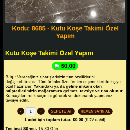
Kodu: 8685 - Kutu Koşe Takimi Özel
Yapım
Kutu Koşe Takimi Özel Yapım
₺0,00
Bilgi:
Vereceğiniz siparişlerinizin tüm özelliklerini
değiştirebilirsiniz. Tüm ürünler özel üretim seçenekleri ile kişiye
özel hazırlanır.
Yakındaki ya da gelme imkanı olan
müşterilerimizin mağazamıza gelmesi tavsiye ve rica olunur.
Kumaş/deri renk seçimini görerek ve dokunarak yapmanız
tavsiye edilir.
-
+
HEMEN SATIN AL
1
adet için toplam tutar:
₺0,00
(KDV dahil)
Teslimat Süresi:
15-30 Gün