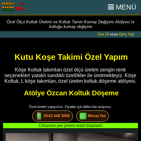
MENÜ
Özel Ölçü Koltuk Üretimi ve Koltuk Tamiri Kumaş Değişimi Atölyesi tv
koltuğu kumaş değişimi
Üye Ol
veya
Giriş Yap
Kutu Koşe Takimi Özel Yapım
Köşe Koltuk takımları özel ölçü üretim zengin renk
seçenekleri yataklı sandıklı özellikler ile üretmekteyiz. Köşe
Koltuk, L köşe takımları, özel üretim koltuk döşeme atölyesi.
Atölye Özcan Koltuk Döşeme
Özel üretim yapıyoruz. Fiyatlar için lütfen bizi arayınız.
0543 448 3066
Mesaj Yaz
Cihazınızı yan çevirin resim büyüsün!