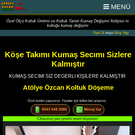
MENÜ
Özel Ölçü Koltuk Üretimi ve Koltuk Tamiri Kumaş Değişimi Atölyesi tv
koltuğu kumaş değişimi
Üye Ol
veya
Giriş Yap
Köşe Takımı Kumaş Secımı Sizlere
Kalmıştır
KUMAŞ SECIMI SİZ DEGERLI KİŞİLERE KALMIŞTIR
Atölye Özcan Koltuk Döşeme
Özel üretim yapıyoruz. Fiyatlar için lütfen bizi arayınız.
0543 448 3066
Mesaj Yaz
Cihazınızı yan çevirin resim büyüsün!