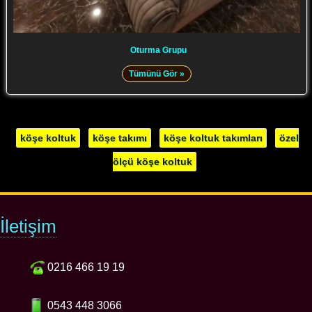
Oturma Grupu
Tümünü Gör »
köşe koltuk
köşe takımı
köşe koltuk takımları
özel
ölçü köşe koltuk
İletişim
0216 466 19 19
0543 448 3066