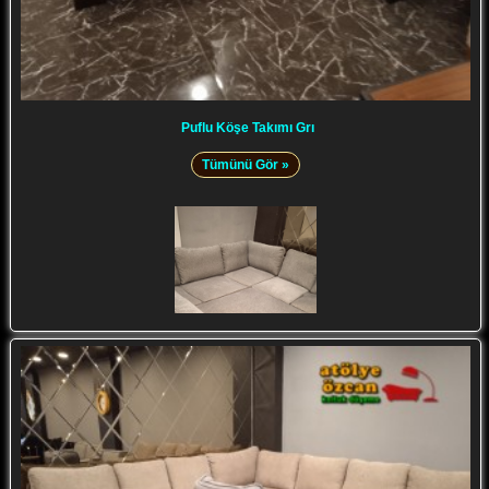
Puflu Köşe Takımı Grı
Tümünü Gör »