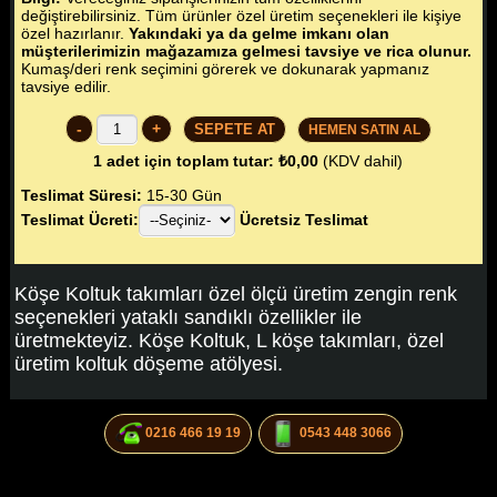
değiştirebilirsiniz. Tüm ürünler özel üretim seçenekleri ile kişiye
özel hazırlanır.
Yakındaki ya da gelme imkanı olan
müşterilerimizin mağazamıza gelmesi tavsiye ve rica olunur.
Kumaş/deri renk seçimini görerek ve dokunarak yapmanız
tavsiye edilir.
-
+
HEMEN SATIN AL
1
adet için toplam tutar:
₺0,00
(KDV dahil)
Teslimat Süresi:
15-30 Gün
Teslimat Ücreti:
Ücretsiz Teslimat
Köşe Koltuk takımları özel ölçü üretim zengin renk
seçenekleri yataklı sandıklı özellikler ile
üretmekteyiz. Köşe Koltuk, L köşe takımları, özel
üretim koltuk döşeme atölyesi.
0216 466 19 19
0543 448 3066