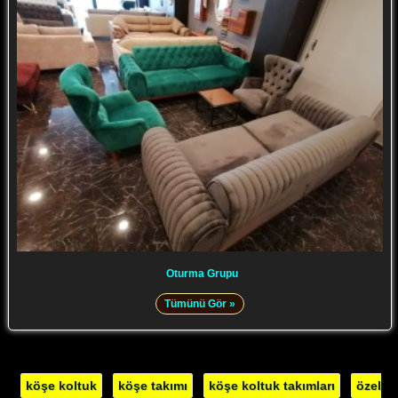
Oturma Grupu
Tümünü Gör »
köşe koltuk
köşe takımı
köşe koltuk takımları
özel