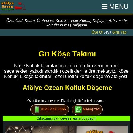
MENÜ
Özel Ölçü Koltuk Üretimi ve Koltuk Tamiri Kumaş Değişimi Atölyesi tv
koltuğu kumaş değişimi
Üye Ol
veya
Giriş Yap
Grı Köşe Takımı
Köşe Koltuk takımları özel ölçü üretim zengin renk
seçenekleri yataklı sandıklı özellikler ile üretmekteyiz. Köşe
Koltuk, L köşe takımları, özel üretim koltuk döşeme atölyesi.
Atölye Özcan Koltuk Döşeme
Özel üretim yapıyoruz. Fiyatlar için lütfen bizi arayınız.
0543 448 3066
Mesaj Yaz
Cihazınızı yan çevirin resim büyüsün!