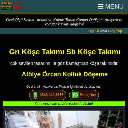
MENÜ
Özel Ölçü Koltuk Üretimi ve Koltuk Tamiri Kumaş Değişimi Atölyesi tv
koltuğu kumaş değişimi
Üye Ol
veya
Giriş Yap
Grı Köşe Takımı Sb Köşe Takımı
çok sevilen tasarımı ile göz kamaştıran köşe takımıdır
Atölye Özcan Koltuk Döşeme
Özel üretim yapıyoruz. Fiyatlar için lütfen bizi arayınız.
0543 448 3066
Mesaj Yaz
Cihazınızı yan çevirin resim büyüsün!