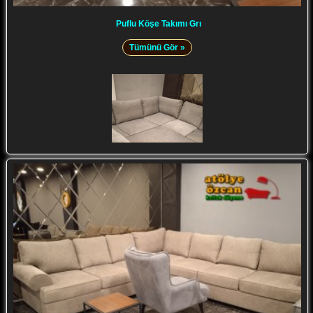
Puflu Köşe Takımı Grı
Tümünü Gör »