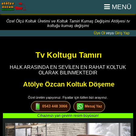
MENÜ
Özel Ölçü Koltuk Üretimi ve Koltuk Tamiri Kumaş Değişimi Atölyesi tv
koltuğu kumaş değişimi
Üye Ol
veya
Giriş Yap
Tv Koltugu Tamırı
HALK ARASINDA EN SEVİLEN EN RAHAT KOLTUK
OLARAK BILINMEKTEDIR
Atölye Özcan Koltuk Döşeme
Özel üretim yapıyoruz. Fiyatlar için lütfen bizi arayınız.
0543 448 3066
Mesaj Yaz
Cihazınızı yan çevirin resim büyüsün!