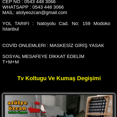
CEP NO : 0543 448 3066
WHATSAPP : 0543 448 3066
MAİL: atolyeozcan@gmail.com
YOL TARIFI : Natoyolu Cad. No: 159 Modoko
İstanbul
COVİD ONLEMLERI : MASKESİZ GİRİŞ YASAK
SOSYAL MESAFEYE DİKKAT EDELİM
T+M+M
Tv Koltugu Ve Kumaş Degişimi