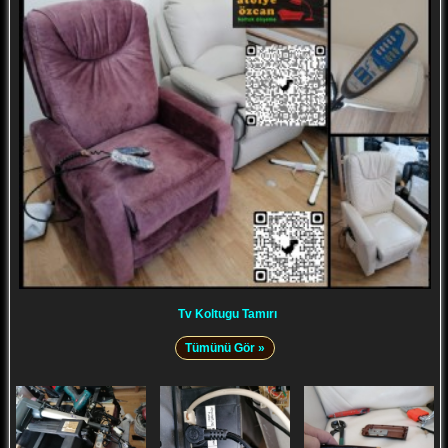
Tv Koltugu Tamırı
Tümünü Gör »