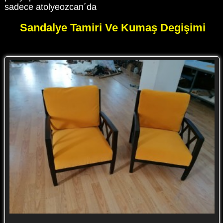
sadece atolyeozcan´da
Sandalye Tamiri Ve Kumaş Degişimi