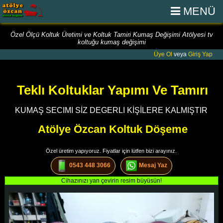
MENÜ
Özel Ölçü Koltuk Üretimi ve Koltuk Tamiri Kumaş Değişimi Atölyesi tv
koltuğu kumaş değişimi
Üye Ol
veya
Giriş Yap
Teklı Koltuklar Yapımı Ve Tamırı
KUMAŞ SECIMI SİZ DEGERLI KİŞİLERE KALMIŞTIR
Atölye Özcan Koltuk Döşeme
Özel üretim yapıyoruz. Fiyatlar için lütfen bizi arayınız.
0543 448 3066
Mesaj Yaz
Cihazınızı yan çevirin resim büyüsün!