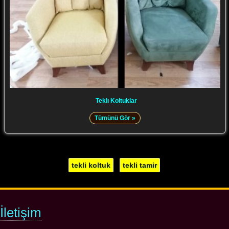
Teklı Koltuklar
Tümünü Gör »
tekli koltuk
tekli tamir
İletişim