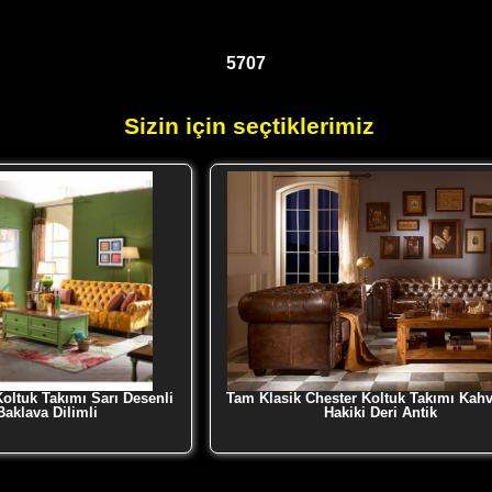
5707
Sizin için seçtiklerimiz
oltuk Takımı Sarı Desenli
Tam Klasik Chester Koltuk Takımı Kah
aklava Dilimli
Hakiki Deri Antik