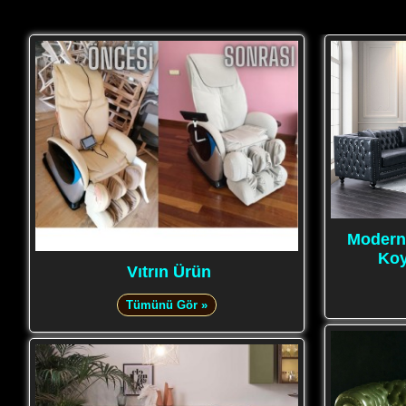
Modern 
Koy
Vıtrın Ürün
Tümünü Gör »