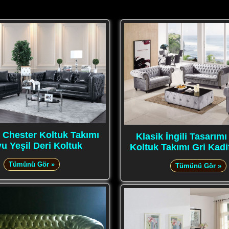
Chester Koltuk Takımı
Klasik İngili Tasarım
u Yeşil Deri Koltuk
Koltuk Takımı Gri Kad
Tümünü Gör »
Tümünü Gör »