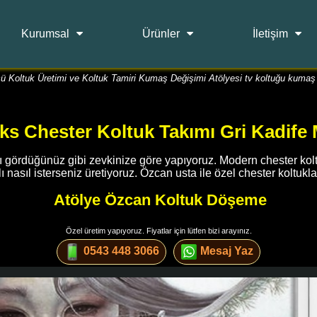
Kurumsal
Ürünler
İletişim
ü Koltuk Üretimi ve Koltuk Tamiri Kumaş Değişimi Atölyesi tv koltuğu kumaş
s Chester Koltuk Takımı Gri Kadife M
nı gördüğünüz gibi zevkinize göre yapıyoruz. Modern chester kolt
 nasıl isterseniz üretiyoruz. Özcan usta ile özel chester koltukl
Atölye Özcan Koltuk Döşeme
Özel üretim yapıyoruz. Fiyatlar için lütfen bizi arayınız.
0543 448 3066
Mesaj Yaz