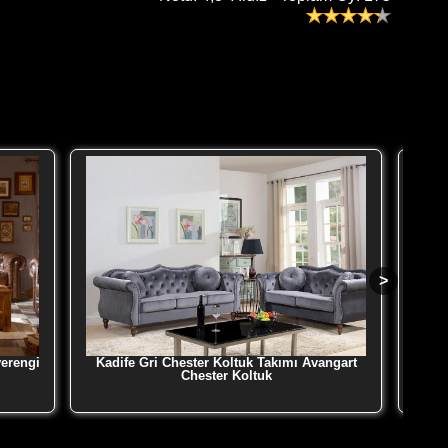
verengi
Kadife Gri Chester Koltuk Takımı Avangart
Klasik
Chester Koltuk